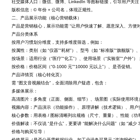
社交媒体入口：微信、微博、LinkedIn 等图标链接，引导用户关注
版权信息：© 年份 + 公司名，体现正规性。
二、产品展示功能（核心营销载体）
产品是营销核心，展示功能需 “让用户快速了解、愿意深入、方便对
产品分类体系
按用户习惯划分维度，支持多维度筛选，例如：
按属性：类别（如 “仪器”“耗材”）、型号（如 “标准版”“旗舰版”）、
按场景：适用行业（“医疗”“化工”）、使用场景（“实验室”“户外”）
按价格：价格区间（“0-1000 元”“10000 元以上”）、是否促销。
产品详情页（核心转化页）
需 “图文音视频结合”，全面消除用户疑虑，包含：
多媒体展示：
高清图片：多角度（正面、侧面、细节）、场景图（实际使用环境）
视频内容：产品演示（功能操作）、原理讲解（技术逻辑）、用户
核心参数：用表格 / 图标清晰列出规格（尺寸、重量）、性能（
价值解读：不仅说 “是什么”，更要讲 “能解决什么问题”（如 “减少 30
价格与购买引导：
价格展示（是否公开需根据行业，如工业设备可显示 “咨询报价”）