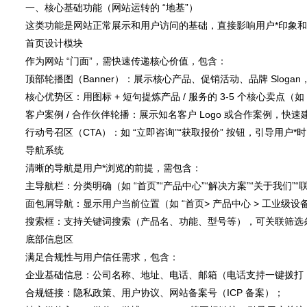
一、核心基础功能（网站运转的 “地基”）
这类功能是网站正常展示和用户访问的基础，直接影响用户*印象
首页设计模块
作为网站 “门面”，需快速传递核心价值，包含：
顶部轮播图（Banner）：展示核心产品、促销活动、品牌 Slogan，
核心优势区：用图标 + 短句提炼产品 / 服务的 3-5 个核心卖点（如 “
客户案例 / 合作伙伴轮播：展示知名客户 Logo 或合作案例，快
行动号召区（CTA）：如 “立即咨询”“获取报价” 按钮，引导用户*
导航系统
清晰的导航是用户*浏览的前提，需包含：
主导航栏：分类明确（如 “首页”“产品中心”“解决方案”“关于我们”“
面包屑导航：显示用户当前位置（如 “首页> 产品中心 > 工业级设备 
搜索框：支持关键词搜索（产品名、功能、型号等），可关联筛选
底部信息区
满足合规性与用户信任需求，包含：
企业基础信息：公司名称、地址、电话、邮箱（电话支持一键拨打
合规链接：隐私政策、用户协议、网站备案号（ICP 备案）；