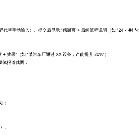
替手动输入）、提交后显示 “感谢页”+ 后续流程说明（如 “24 小时内
 + 效果”（如 “某汽车厂通过 XX 设备，产能提升 20%”）；
、媒体报道截图；
。
；
规划；
O）。