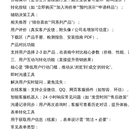
转化按钮（如 “立即购买”“加入询价单”“预约演示”“申请样品”）；
辅助决策工具：
相关推荐（“猜你喜欢”“同系列产品”）；
用户评价（真实客户反馈，附头像 / 公司名增加可信度）；
下载区（产品手册、检测报告、安装指南 PDF）。
产品对比功能
支持用户选择 2-3 款产品，在表格中对比核心参数（价格、性
三、用户互动与转化功能（直接提升营销效果）
核心是 “降低用户行动门槛，推动从‘浏览’到‘成交’的转化”。
即时沟通工具
解决用户实时疑问，避免流失：
在线客服：支持企业微信、QQ、网页客服插件（如智齿、环信），显示
智能客服机器人：24 小时响应常见问题（如 “发货时间”“售后政
沟通记录同步：用户再次咨询时，客服可查看历史对话，提升体验
表单转化工具
用于获取用户信息（线索），表单设计需 “简洁 + 必要”：
常见表单类型：