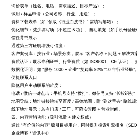
询价表单（姓名、电话、需求描述、目标产品）；
试用 / 样品申请（公司名称、行业、用途）；
资料下载表单（如 “领取《行业白皮书》” 需填写邮箱）；
优化细节：减少填写项（不超过 5 项）、自动填充（如手机号验证码代
信任背书展示
通过第三方证明增强可信度：
客户案例库：按行业 / 场景分类，展示 “客户名称 + 问题 + 解决方案
资质认证：展示专利证书、行业资质（如 ISO9001、CE 认证）
数据化证明：如 “服务 1000 + 企业”“复购率 92%”“10 年行业经验”
便捷联系入口
降低用户主动联系的难度：
电话 / 微信一键点击：手机号支持 “拨打”，微信号支持 “长按识别”
地图导航：地址链接跳转至百度 / 高德地图，附 “到这里去” 路线
线下地址展示：若有门店 / 工厂，可附实景图 + 营业时间。
四、内容营销功能（吸引流量 + 建立权威）
通过 “有价值的内容” 吸引目标用户，同时提升搜索引擎排名（SE
企业博客 / 资讯中心