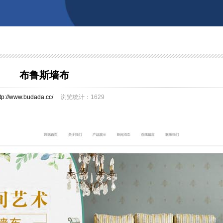
布鲁斯墙布
ttp://www.budada.cc/
浏览统计：1629